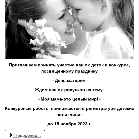
Приглашаем принять участие
ваших деток
в конкурс
е
,
посвяще
нному
празднику
«День матери
».
Ждем ваших рисунков на тему
:
«Моя мама-это целый мир!»
Конкурсные
р
аботы принимаются
в регистратуре
детских
поликлиник
до 15 ноября 2023 г.
Подробнее...