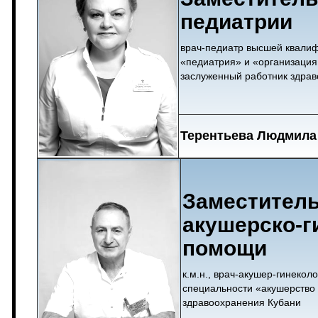
педиатрии
врач-педиатр высшей квалиф
«педиатрия» и «организация
заслуженный работник здра
Терентьева Людмила
Заместитель
акушерско-г
помощи
к.м.н., врач-акушер-гинеко
специальности «акушерство 
здравоохранения Кубани