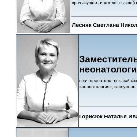
врач акушер-гинеколог высшей 
Лесняк Светлана Нико
Заместитель
неонатолог
врач-неонатолог высшей кв
«неонатология», заслуженн
Горисюк Наталья Ив