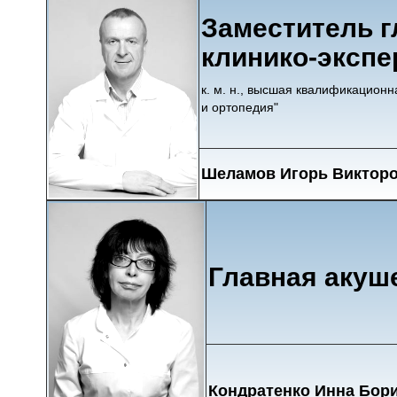
Заместитель г
клинико-экспе
к. м. н., высшая квалификационн
и ортопедия"
Шеламов Игорь Виктор
Главная акуш
Кондратенко Инна Бор