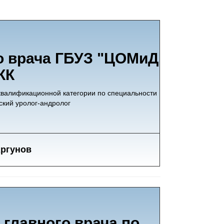
го врача ГБУЗ "ЦОМиД
КК
 квалификационной категории по специальности
тский уролог-андролог
Аргунов
 главного врача по