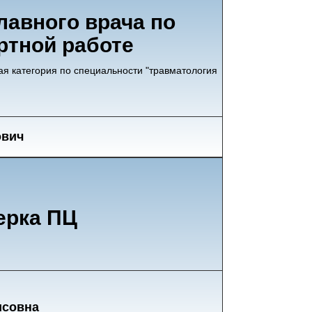
лавного врача по
ртной работе
ая категория по специальности "травматология
ович
ерка ПЦ
исовна