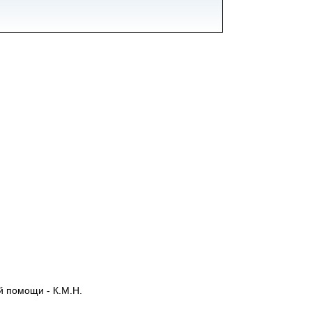
й помощи - К.М.Н.