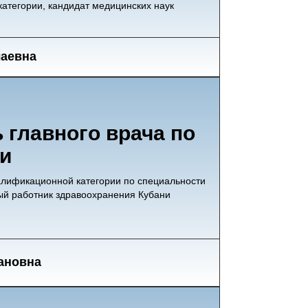
категории, кандидат медицинских наук
лаевна
 главного врача по
ии
алификационной категории по специальности
ый работник здравоохранения Кубани
ановна