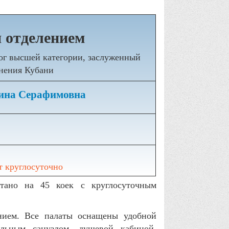
 отделением
ог высшей категории, заслуженный
анения Кубани
ина Серафимовна
 круглосуточно
итано на 45 коек с круглосуточным
нием. Все палаты оснащены удобной
ельным санузлом, душевой кабиной,