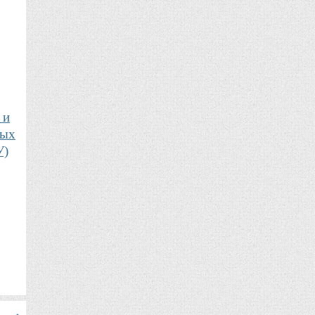
 и
ных
У)