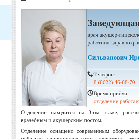
Заведующая
врач акушер-гинекол
работник здравоохр
Сильванович Ир
Телефон:
8 (8622) 46-88-70
Время приёма:
отделение работает
Отделение находится на 3-ом этаже, рассч
врачебным и акушерским постом.
Отделение оснащено современным оборудова
мебелью: функциональными кроватями, отд